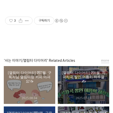
3
구독하기
'사는 이야기/열림터 다이어리' Related Articles
more
[열림터 다이어리] 💌7월, 구
[열림터 다이어리] 💌6월, 차
독자님 열림터랑 커피 마셔
곡차곡 쌓인 여름의 하루들
요!☕
✍️
2025.08.04
2025.07.03