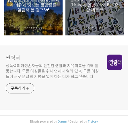
[열림터다이어리]💌4월, 근육
[열림터다이어리] 💌3월, 안녕
과 여유가 깃드는 몸맘튼튼!
(Hello)과 안녕(Good Bye)은
열림터 봄 캠프!🏕️
한 세트👋
2025.05.13
2025.04.06
열림터
성폭력피해생존자들의 안전한 생활과 치유회복을 위해 활
동합니다. 모든 여성들을 위해 언제나 열려 있고, 모든 여성
들이 새로운 삶의 지평을 열게 하는 터가 되고 싶습니다.
구독하기
Blog is powered by
Daum
/ Designed by
Tistory