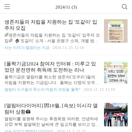
2024/11 (3)
생존자들의 자립을 지원하는 집 '또같이' 입
주자 모집
🌈생존자들의 자립을 지원하는 집 '또같이' 입주자 모
집🌈 🏠'또같이' 소개 - 서울 은평구 소재, 개별 방과
공용 공간(거실, 주방 등)- 1년 간 거주- 기본소득과
사는 이야기/열림터는 지금
2024. 11. 25. 12:18
두배 저축 등 *상세 내용은 안내문 확인 👤입주 대
상 자립 예정이거나 자립해서 살고 있는 열림터 퇴소
생활인 ✔️선정시 고려하는 것 - 나에게 필요한 것을
[폴짝기금]2024 참여자 인터뷰 : 미루고 있
준비하는 자립 계획✨ - 공동체 생활에 대한 기대와
었던 운전면허 취득에 도전하는 리나
의지✨ - 자립 과정에서의 주거 및 경제적 상황 등 📆
폴짝기금은 열림터를 퇴소한 생존자('또우리')들의
모집 일정 - 전 과정 반드시 참여 1️⃣2024년 11월 25일
자립을 지원하는 기금입니다. 올해는 12명의 또우리
(월) - 12월 10일(화) 자정 | 입주 신청서 접수 *기한
가 프로젝트에 함께 하고 있어요. 자립의 과정에서
열림터 식구들의 목소리/자립의 과정을 '폴짝!'
2024. 11. 12. 12:10
내 제출 엄수 2️⃣2024년 12월 15일(일) 11-13시, 12월
마주하는 경험과 변화하는 마음을 담은 또우리들의
16일(월) 17-19시 | 만나보기 * 이 중 신청자 가능 시
이야기를 여러분과 공유합니다. ✒️ 아홉 번째 인터뷰
간에 진..
는 리나입니다. 2024 또우리폴짝기금 인터뷰⑨ - 미
[열림터다이어리] 💌10월, [속보] 이시각 열
루고 있었던 운전면허 취득에 도전하는 리나 🦊신
림터 상황🖨️
아: 지난 번에 이어서 폴짝기금을 2번째 신청해주셨
열림터를 응원해 주시는 후원회원 여러분, 안녕하세
네요. 🚙리나: 네 지난 번엔 이 목걸이를 샀었어요. 이
요😊 부쩍 쌀쌀해진 날씨에 큰 일교차를 보이고 있는
렇게 비싼 악세서리 처음 사봤는데 그 이후로 매일매
요즘, 열림터는 부지런히 일상을 보내고 다 같이 산
사는 이야기/열림터 다이어리
2024. 11. 7. 11:32