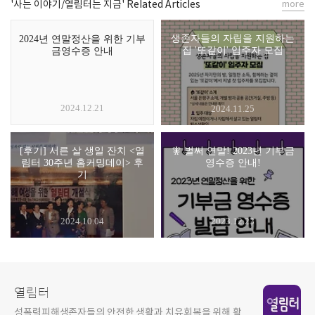
'사는 이야기/열림터는 지금' Related Articles
more
생존자들의 자립을 지원하는
2024년 연말정산을 위한 기부
집 '또같이' 입주자 모집
금영수증 안내
2024.12.21
2024.11.25
[후기] 서른 살 생일 잔치 <열
🧚 벌써 연말! 2023년 기부금
림터 30주년 홈커밍데이> 후
영수증 안내!
기
2024.10.04
2023.12.23
열림터
성폭력피해생존자들의 안전한 생활과 치유회복을 위해 활