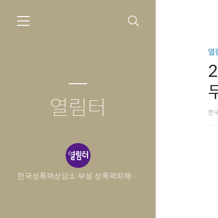
열
열림터
한
한국성폭력상담소 부설 성폭력피해자
보호시설 열림터