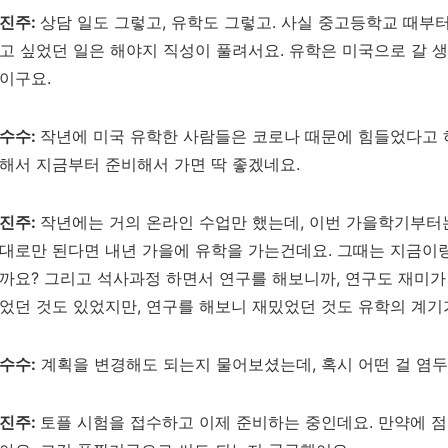
진주
:
상담 일도 그렇고, 유학도 그렇고. 사실 중고등학교 때부
고 싶었던 일은 해야지 직성이 풀려서요
.
유학은 미국으로 갈 
이구요
.
수수
:
작년에 미국 유학한 사람들은 코로나 때문에 힘들었다고
해서 지금부터 준비해서 가면 딱 좋겠네요
.
진주
:
작년에는 거의 온라인 수업만 했는데, 이번 가을학기부터
대로만 된다면 내년 가을에 유학을 가는건데요
.
그때는 지금이랑
까요?
그리고 석사과정 하면서 연구를 해보니까, 연구도 재미
었던 것도 있었지만, 연구를 해보니 재밌었던 것도 유학의 계
수수
:
계획을 변경해도 되는지 물어보셨는데, 혹시 어떤 걸 염
진주
:
토플
시험을 접수하고 이제 준비하는 중인데요.
만약에 점