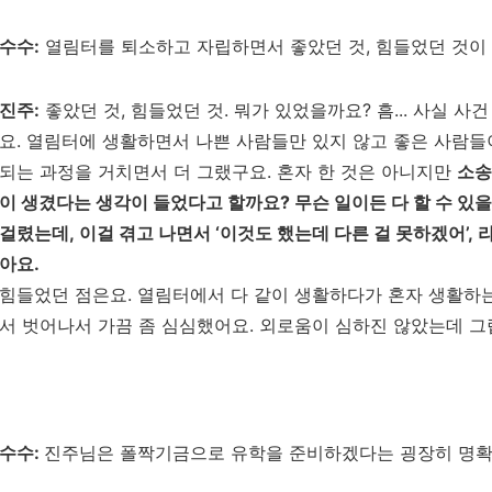
수수
:
열림터를 퇴소하고 자립하면서 좋았던 것
,
힘들었던 것이 
진주
:
좋았던 것, 힘들었던 것.
뭐가 있었을까요
?
흠
...
사실 사건
요
.
열림터에 생활하면서 나쁜 사람들만 있지 않고 좋은 사람들
되는 과정을 거치면서 더 그랬구요
.
혼자 한 것은 아니지만
소송
이 생겼다는 생각이 들었다고 할까요
?
무슨 일이든 다 할 수 있
걸렸는데
,
이걸 겪고 나면서
‘
이것도 했는데 다른 걸 못하겠어
’,
라
아요
.
힘들었던 점은요. 열림터에서 다 같이 생활하다가 혼자 생활하는
서 벗어나서 가끔 좀 심심했어요.
외로움이 심하진 않았는데 
수수
:
진주님은 폴짝기금으로 유학을 준비하겠다는
굉장히 명확