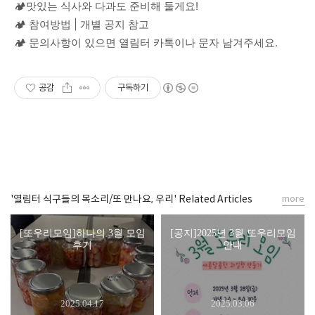
🏕맛있는 식사와 다과도 준비해 둘게요!
🏕 참여방법 | 개별 공지 참고
🏕 문의사항이 있으면 열림터 카톡이나 문자 남겨주세요.
공감
구독하기
'열림터 식구들의 목소리/또 만나요, 우리' Related Articles
more
[또우리모임]하나의 3월 모임
[공지]2025년 3월 또우리모임
후기
안내
2025.04.17
2025.03.06