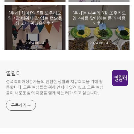
[후기] 채아💃의 5월 또우리모
[후기]바다🌊의 3월 또우리모
임 <잘 비워서 잘 입는 캡슐옷
임 <봄을 맞이하는 몸과 마음
장 코디 워크숍> 후기
> 후기
2024.06.14
2024.06.14
열림터
성폭력피해생존자들의 안전한 생활과 치유회복을 위해 활
동합니다. 모든 여성들을 위해 언제나 열려 있고, 모든 여성
들이 새로운 삶의 지평을 열게 하는 터가 되고 싶습니다.
구독하기