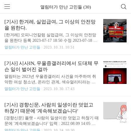
열림터가 만난 고민들 (30)
[기사] 한겨레, 실업급여, 그 이상의 안전망
을 원한다.
[한겨레] 오피니언칼럼 실업급여, 그 이상의 안전망
을 원한다 등록 2023-07-17 18:50 수정 2023-07-18 02:
41 [세상읽기] 김혜정 | 한국성폭력상담소 소장 지난
열림터가 만난 고민들
2023. 10. 31. 10:51
12일 국민의힘 노동개혁특별위원회가 서울 여의도
국회에서 개최한 ‘실업급여 제도 개선 공청회’는 모
욕과 혐오 생산의 장이었다. 박대출 정책위의장이 내
[기사] 시사IN, 우울증갤러리에서 도대체 무
뱉은 ‘시럽급여’라는 언설이 언론을 뒤덮었다. 최소
슨 일이 벌어진 걸까
한의 사회안전망을 ‘사치’나 ‘과도한 복지’로 둔갑시
열림터는 2023년 우울증갤러리 사건을 마주하며 취
키는 언설은 보편적 복지를 축소·폐지하고 무한경쟁
약한 여성 청소년, 온라인 관계, 섹슈얼리티라는 키
주의를 확대하려는 이들의 단골 메뉴다. 이때 시민
워드를 다시금 잘 살펴봐야 한다는 점을 고민했습니
열림터가 만난 고민들
2023. 10. 30. 17:43
중 특정 계층이 타깃이 돼 조롱을 받는다. 여기서 ‘이
다. 앞으로 이런 사건이 더 이상 일어나지 않을 수 있
름 붙이기’(네이밍)가 이뤄지는데, 그 단어는 ‘프레
도록 계속 고민하고 활동해가야겠지요. 고인의 명복
임’이 되어 공론장을 휘젓고 보편적 인식과 공감대를
을 빕니다. 시사인 김다은 기자님과 진행한 열림터
[기사] 경향신문, 사람의 일생이란 덧없고
파괴한다. 국민의힘 공청..
활동가의 인터뷰 일부를 인용합니다. 기사 전문은 링
하찮기 때문에 '계속해보겠습니다'
크를 통해 확인해주세요. 시사IN, 우울증갤러리에서
[경향신문] 플랫 - 사람의 일생이란 덧없고 하찮기 때
도대체 무슨 일이 벌어진 걸까 10대 여학생이 라이브
문에 '계속해보겠습니다' 입력 : 2022.08.09 14:05 수
방송을 켜놓고 목숨을 끊었다. “우울증갤러리 접으시
정 : 2022.08.09 14:09 계속해보겠습니다 황정은 지음
열림터가 만난 고민들
2023. 10. 24. 10:30