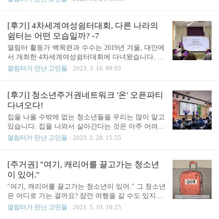
고. 잘 사셔야 돼요.” 그의 마지막 말을 시작으로 우
｜창비｜228쪽｜1만3500원 라는 드라마가 방영되는
울증갤러리에서 이루어진 성 착취 제보가 이어졌다.
동안 우리도 ‘우리들의 해방일지’를 썼습니다. 아름,
온라인 커뮤니티 성범죄의 위험성이 수면 위로 떠올
그리고 푸름. 우리는 한국성폭력상담소 부설 열림터
[후기] 4차세계여성쉼터대회, 다른 나라의
랐다. 김다은 기자 입력 2023.05.24 12:34..
글쓰기 수업에서 만나 봄을 함께 보냈지요. 혹시 눈
쉼터는 어떤 모습일까? -7
치챘나요? 청소년 학인과 하는 수업이 처음이었고 비
열림터 활동가 백목련과 수수는 2019년 겨울, 대만에
자발적 프로그램이라서 제가 긴장을 잔뜩 했거든요.
서 개최한 4차세계여성쉼터대회에 다녀왔습니다. 지
만약에 둘 다 쓰기 싫다고 하면 어쩌지, 내가 잘할 수
난 후기에서는 '스터디투어' 후기를 올릴 거라 예고했
열림터가 만난 고민들
2023. 3. 16. 09:03
있을까. 걱정을 그림자처럼 달고 강의실에 도착했는
죠. 2019년, 2020년, 2021년, 2022년이 흘렀고... 23년
데 수업이 시작되면 근심은 사라졌어요. 매번 예기치
봄이 왔습니다. 활동가의 클라우드 서비스에 고이 잠
못한 감정과 감동에 폭 빠져버렸거든요. 이를 테면
자고 있던 '스터디투어', 루스 여성청소년쉼터 기관방
[후기] 청소년주거권네트워크 '온' 오픈파티
이런 거예요. ..
문 후기를 드디어 공개합니다. (죄송합니다..) 뭐? 이
다녀오다!
런 시리즈가 있었다고?! 궁금한 분들은 아래를 클릭
집을 나올 수밖에 없는 청소년들을 우리는 많이 알고
해보세요👇👇 더보기 [후기] 4차 세계여성쉼터대회 (4
있습니다. 집을 나와서 살아간다는 것은 아주 어려운
WCWS) 출장 다녀왔어요! - 1 DAY 1, OPENING 11
일임에도, 우리 사회는 비을 나온 청소년들을 제대로
열림터가 만난 고민들
2023. 2. 28. 15:55
월5일, 제4차세계여성쉼터대회의 개막식이 있었습니
지원하지 않습니다. 두 가지 선택지만 주죠. '집으로
다. Chi, Hui Jung / GNWS 여성 쉼터 세계 네트워크
다시 돌아가', 혹은 '쉼터(시설)에서 살도록 해'. 열림
회장 수수: 개막식에서 GNWS 회장은 ..
터는 쉼터지만, 쉼터가 온전한 주거대안이라는 데에
[주거권] "여기, 캐리어를 끌고가는 청소년
는 동의하지 않습니다. 집을 나온 청소년 생존자에게
이 있어."
더 많은 주거대안이, 주거의 안정성이 주어져야 한다
"여기, 캐리어를 끌고가는 청소년이 있어." 그 청소년
는 데에는 동의합니다. 청소년주거권네트워크는 아
은 어디로 가는 걸까요? 잠깐 여행을 갈 수도 있지만,
동·청소년 지원현장(거리청소년 아웃리치 기관, 대안
집다운 집을 찾아 가는 중일 수도 있습니다. 모든 혈
열림터가 만난 고민들
2021. 5. 10. 10:25
학교, 성폭력상담소, 청소년 위기지원센터), 아동·청
연가족은 화목하다는 말은 환상입니다. 그리고 그 환