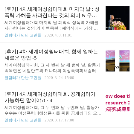
소년 정책·법률 전문가(연구자, 법률가), 그리고 당사
상은 '누구나 집에서 사는 게 편하지만은 않다'는, 그
자(청소년활동가, 인권활동가)가 모여 청소년주거권
리고 누군가는 집을 나온다는 불편한 사실을 가립니
[후기] 4차세계여성쉼터대회 마지막 날 : 성
을 모색하는 연대체입니다. 열림터도 2019년..
다. 지금 우리 사회는 집을 나온 청소년에게 원가정
폭력 가해를 사과한다는 것의 의미 & 우리
복귀, 혹은 시설 거주라는 협소한 선택지만을 제공합
가 당신의 안녕을 기원하고 있어요. - 6
세계여성쉼터대회 마지막 날 폐막식 성폭력 가해를
니다. 하지만 청소년에게 필요한 것은 집다운 집에서
사과한다는 것의 의미 백목련 : 폐막식에서 가장 인
안전하게 살 권리입니다. 열림터는 집다운 집을 찾아
상 깊었던 장면은 책 로 유명한 작가 이브 앤슬러를
열림터가 만난 고민들
2020. 4. 8. 11:01
가는 모든 청소년들과 연대하기 위해, 청소년주거권
재발견한 그 순간이었다. 백목련 : 이전 플레너리 중
네트워크와 함께 활동하고 있습니다. 청소년주거권
콩고 민주 공화국의 씨티 오브 조이라는 쉼터 설립기
네트워크에서 만든 유튜브 채널, 좋아요 구독 알람설
금을 이브가 모아왔다는 이야기는 들었는데 그냥
[후기] 4차 세계여성쉼터대회, 함께 일하는
정 해보세요~ https://www.youtube...
'뭐, 유명한 사람이라 그런가?' 하고 넘어갔다. 난 정
새로운 방법 -5
말 이브에 대해서 몰랐다. 사회자가 이브가 성폭력
세계여성쉼터대회, 그 세 번째 날 세 번째 날, 활동가
피해생존자를 지원하는 여러 일을 했다고 소개하면
백목련은 네덜란드와 캐나다의 여성폭력피해쉼터들
서 무엇이 당신을 이런 사람으로 만들었는지를 물었
이 어떤 방식으로 협업하는지에 관한 세션에 참석했
열림터가 만난 고민들
2020. 3. 24. 15:00
다. 이브는 멋쩍게 혹은 자조하며 “아버지”라고 대답
습니다. 혼자 일했을 때 낼 수 있는 힘도 있지만, 함께
했다. 이브의 아버지는 이브에게 성폭력을 가해한 가
일했을 때 또 다른 효과가 나기도 해요. 다른 나라 쉼
해자였다. 수수 : 이브 앤슬러의 고백은 담담하지만
터들은 어떻게 힘을 합치고, 함께 일하고 있을까요?
[후기] 4차세계여성쉼터대회, 공개쉼터가
힘이 있었다. 자신이 경험한 폭력과 마주하고, 그것
아래 내용을 보시죠.. 백목련 : 드디어 대회 마지막날
가능하단 말이야?! - 4
을 소화..
로 왔다. 시작할 때의 포부와 다르게 우리는 많은 것
세계여성쉼터대회, 그 두 번째 날 두번째 날, 활동가
들을 건너뛰고 중요한 발표들만 추리고 있지만 금요
수수는 여성폭력피해생존자를 위한 공개쉼터인 오렌
일 스터디 투어가 남아있지… 수수, 우리 남은 힘을
지하우스 평가와 관련된 세션에 참가했습니다. 열림
열림터가 만난 고민들
2020. 3. 17. 17:00
쥐어짜봅시다. 시간은 흐르고 흘러 코로나 19로 전
터를 비롯해 한국의 모든 여성폭력피해생존자보호시
세계가 난리인 이 상황에서 출장 갔을 때 전 세계 사
설은 입소인 보호를 위해 그 위치를 공개하지 않고
람들이 모여서 북적댔던 상황은 기적처럼 느껴지네