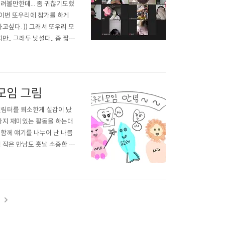
려볼만한데... 좀 귀찮기도했
 이번 또우리에 참가를 하게
고싶다. )) 그래서 또우리 모
. 그래두 낮설다.. 좀 짧아
아.주 아쉽다!ㅠ.ㄹㅇ로...
림터 찾아가는 길거리 풍경..
모임 그림
열림터를 퇴소한게 실감이 났
 가지 재미있는 활동을 하는대
 함께 얘기를 나누어 난 나름
 작은 만남도 훗날 소중한 추
소자들의 고민 이야기를 들으
움이 돼는 얘기 고민을 털어
t