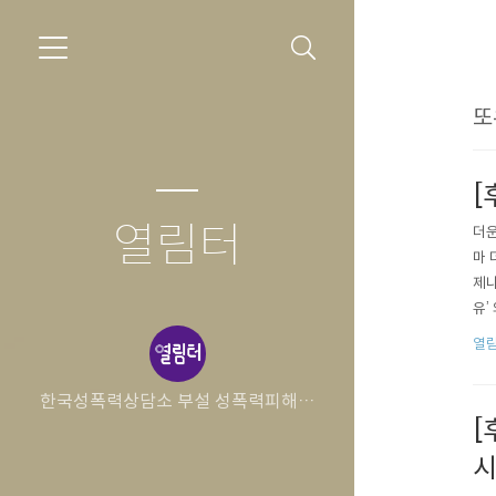
또
[
열림터
더운
마 
제나
유’
누어
열림
의 
인에
한국성폭력상담소 부설 성폭력피해자
[
보호시설 열림터
시