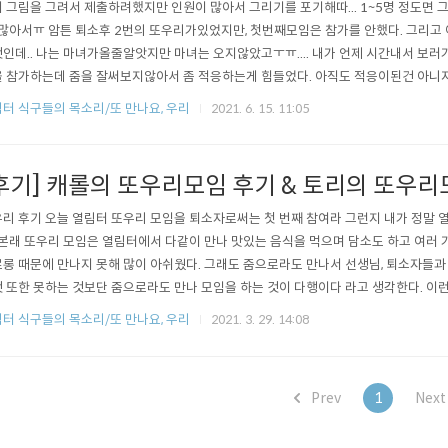
 그림을 그려서 제출하려했지만 인원이 많아서 그리기를 포기해따... 1~5명 정도면 그
.많아서ㅠ 암튼 퇴소후 2번의 또우리가있었지만, 첫번째모임은 참가를 안했다. 그리고
인데.. 나는 마녀가올줄알앗지만 마녀는 오지않았고ㅜㅠ.... 내가 언제 시간내서 보러가
 참가하는데 줌을 잘써보지않아서 좀 적응하는게 힘들었다. 아직도 적응이된건 아니지만.
놀랐다! .... 펜데믹을 일으킨 코로나만 없어도 얼굴을 마주힐수있었는데..에잉 쯧.. 아.주.
터 식구들의 목소리/또 만나요, 우리
2021. 6. 15. 11:05
.우선 내 소감은 뭐 아쉽고,코로나만 없어도 훨씬좋았겠다. 정도로 요약할수 있겠다. 열
후기] 캐롤의 또우리모임 후기 & 토리의 또우리
리 후기 오늘 열림터 또우리 모임을 퇴소자로써는 첫 번째 참여라 그런지 내가 정말 
 본래 또우리 모임은 열림터에서 다같이 만나 맛있는 음식을 먹으며 담소도 하고 여러
롱 때문에 만나지 못해 많이 아쉬웠다. 그래도 줌으로라도 만나서 선생님, 퇴소자들과
 또한 못하는 것보단 줌으로라도 만나 모임을 하는 것이 다행이다 라고 생각한다. 이런
 되니깐 만나서 하는 또우리만큼 의미있다고 느꼈다. 이번 또우리 모임을 하면서 퇴
터 식구들의 목소리/또 만나요, 우리
2021. 3. 29. 14:08
또우리 모임이 아니더라도 퇴소자 톡방 ? 이라던가 오픈채팅방을 만들어서 서로에게 도
 수 있는 것도 있으면 ..
Prev
1
Nex