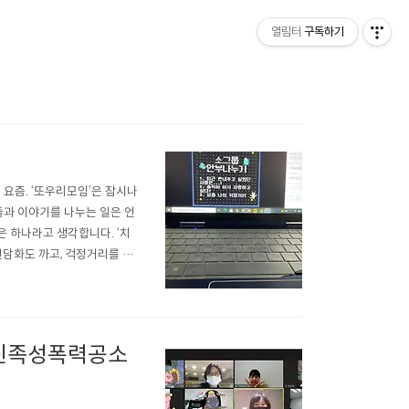
열림터
구독하기
요즘. ‘또우리모임’은 잠시나
들과 이야기를 나누는 일은 언
은 하나라고 생각합니다. ‘치
 뒷담화도 까고, 걱정거리를 나
가능했던 또우리모임! 열림터와
빨리 코로나가 끝나서 오프라
+ 친족성폭력공소