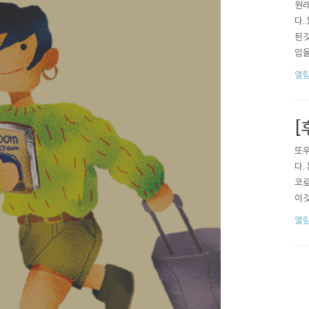
원래
다.
된것
임을
서 
열림
하.
[
또우
다.
코로
이것
억이
열림
며 
놓을