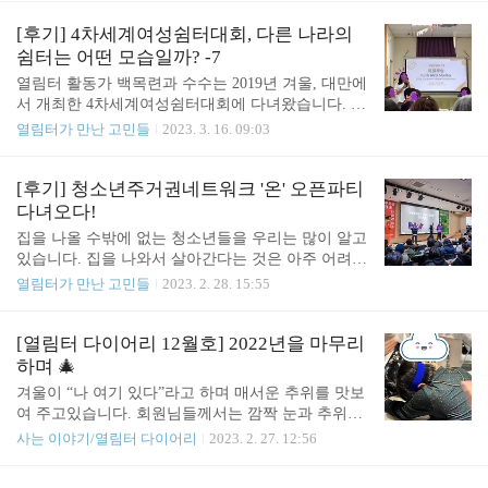
을!
알아서 피해 갈 거예요! (행운의 뉴스레터!) 🍀 11월
이 다 갔습니다. 2023년이 한 달밖에 남지 않았다니!
[후기] 4차세계여성쉼터대회, 다른 나라의
믿을 수가 없습니다. 새해다짐들은 다 이루셨나요?
쉼터는 어떤 모습일까? -7
저는 내년 일기장에 새해다짐 삼형제를 적는 저의 모
열림터 활동가 백목련과 수수는 2019년 겨울, 대만에
습이 벌써 그려집니다. 1번, 운동을 하겠다. 2번, 공부
서 개최한 4차세계여성쉼터대회에 다녀왔습니다. 지
를 하겠다. 3번, 책을 읽겠다.. 저만 그런 거 아니겠
난 후기에서는 '스터디투어' 후기를 올릴 거라 예고했
열림터가 만난 고민들
2023. 3. 16. 09:03
죠? 다들 그러시죠? 그래도 어찌보면 한 달이나 남은
죠. 2019년, 2020년, 2021년, 2022년이 흘렀고... 23년
거니까 남은 한 달을 잘 살아보려고 합니다. 그러면
봄이 왔습니다. 활동가의 클라우드 서비스에 고이 잠
저의 기억이 왜곡되어 12월 한 달의 기억을 2023년
자고 있던 '스터디투어', 루스 여성청소년쉼터 기관방
[후기] 청소년주거권네트워크 '온' 오픈파티
한 해의 기억으로 저장해..
문 후기를 드디어 공개합니다. (죄송합니다..) 뭐? 이
다녀오다!
런 시리즈가 있었다고?! 궁금한 분들은 아래를 클릭
집을 나올 수밖에 없는 청소년들을 우리는 많이 알고
해보세요👇👇 더보기 [후기] 4차 세계여성쉼터대회 (4
있습니다. 집을 나와서 살아간다는 것은 아주 어려운
WCWS) 출장 다녀왔어요! - 1 DAY 1, OPENING 11
일임에도, 우리 사회는 비을 나온 청소년들을 제대로
열림터가 만난 고민들
2023. 2. 28. 15:55
월5일, 제4차세계여성쉼터대회의 개막식이 있었습니
지원하지 않습니다. 두 가지 선택지만 주죠. '집으로
다. Chi, Hui Jung / GNWS 여성 쉼터 세계 네트워크
다시 돌아가', 혹은 '쉼터(시설)에서 살도록 해'. 열림
회장 수수: 개막식에서 GNWS 회장은 ..
터는 쉼터지만, 쉼터가 온전한 주거대안이라는 데에
[열림터 다이어리 12월호] 2022년을 마무리
는 동의하지 않습니다. 집을 나온 청소년 생존자에게
하며 🎄
더 많은 주거대안이, 주거의 안정성이 주어져야 한다
겨울이 “나 여기 있다”라고 하며 매서운 추위를 맛보
는 데에는 동의합니다. 청소년주거권네트워크는 아
여 주고있습니다. 회원님들께서는 깜짝 눈과 추위에
동·청소년 지원현장(거리청소년 아웃리치 기관, 대안
잘 계시는지요? 한 해를 마무리하는 것은 아주 큰 일
사는 이야기/열림터 다이어리
2023. 2. 27. 12:56
학교, 성폭력상담소, 청소년 위기지원센터), 아동·청
이라는 것을 요즘 실감하고 있습니다. 열림터의 12월
소년 정책·법률 전문가(연구자, 법률가), 그리고 당사
은 무지 바쁜 한 달이었습니다. 12월1일 한해보내기
자(청소년활동가, 인권활동가)가 모여 청소년주거권