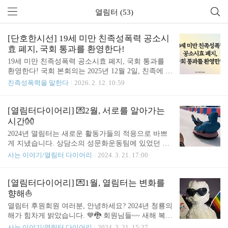
열림터 (53)
[단호한시선] 19세 미만 친족성폭력 공소시
효 폐지, 국회 통과를 환영한다!
19세 미만 친족성폭력 공소시효 폐지, 국회 통과를
환영한다! 국회 본회의는 2025년 12월 2일, 친족에 의
한 아동·청소년 대상 성폭력 공소시효를 폐지하는 법
친족성폭력을 말한다
2026. 2. 12. 10:59
안(의안번호 2214190호)을 통과시켰다. 이 법은 정부
이송을 거쳐 공포한 날로부터 즉시 시행되며, 시행
이후부터 만 19세 미만의 친족성폭력 피해자는 공소
[열림터다이어리] 💌2월, 서로를 알아가는
시효를 적용받지 않는다. 또한 아직 공소시효가 완성
시간👐
되지 않은 사건에도 동일하게 적용된다. 한국성폭력
2024년 열림터는 새로운 활동가들의 적응으로 바쁘
상담소는 가족 내 성폭력에 대한 구조적 해법으로서
게 지냈습니다. 상담소의 성문화운동팀에 있었던 신
‘친족성폭력 공소시효 폐지’ 법안의 통과를 진심으로
아 활동가와 여성주의상담팀에 있었던 감이 활동가
사는 이야기/열림터 다이어리
2024. 3. 21. 17:00
환영한다. 오늘의 변화는 친족성폭력을 비롯한 성폭
가 열림터로 오게 되었어요. 익숙함이 주고 있었던
력 피해 생존자들과 연대자들의 오랜 투쟁이 만들어
편안함을 깨닫는 시기이면서도, 새로운 관계 맺기로
낸 분명한 성과다. 공소시효는 형사소송법상 일정 기
마음이 들뜨고 설레는 날들의 연속입니다. 먼저 열림
[열림터다이어리] 💌1월, 열림터는 변화를
간이 경과하면 범인 처벌을 면제하는 제도이..
터에 있었던 이들의 능숙함도 돋보이는 때입니다. 한
향해⛵
생활인은 종종 너스레를 떨며 아직 모르는 게 많은
열림터 후원회원 여러분, 안녕하세요? 2024년 청룡의
활동가들에게 처음 병원에 동행했을 때 어떻게 해야
해가 힘차게 밝았습니다. 💙🐉 회원님들~~ 새해 복
하는지, 거실의 청소기 먼지통은 어떻게 분리하는지
많이 받으세요~~~ 🙇 올겨울은 유난히 눈도 많고 기
사는 이야기/열림터 다이어리
2024. 3. 21. 15:27