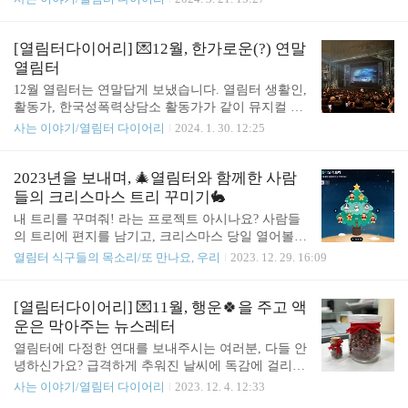
등을 알려주며 활동가들의 적응을 돕습니다. 열림터
온 변화도 심합니다. 하지만 열림터의 보일러는 고장
후원회원분들 또한 새로운 활동가들을 다정한 마음
없이 열림터를 따뜻하게 데워주고 있고 열림이들도
으로 환영하고 응원해주시기를 부탁드려요. 2월에는
좌충우돌 우당탕탕의 시기를 잘 이겨내고 평온한 새
[열림터다이어리] 💌12월, 한가로운(?) 연말
설날이 있었습니다. 설 연휴 중 하루는 눈썰매장에
해를 맞았습니다. 2024년 열림터는 변화의 시기입니
열림터
다녀오기도 했습니다...
다. 그 시작인 1월! 열림터 활동가들은 정신없는 시간
12월 열림터는 연말답게 보냈습니다. 열림터 생활인,
을 보내고 있습니다. 2024년 사업계획을 세우고, 총
활동가, 한국성폭력상담소 활동가가 같이 뮤지컬 을
회를 준비하고, 인사이동으로 인수인계도 해야 했습
보러 갔어요. 레미제라블은 프랑스대혁명 시기를 다
사는 이야기/열림터 다이어리
2024. 1. 30. 12:25
니다. 그동안 함께했던 두 활동가(수수, 파랑)가 열림
루고 있어요. 이야기에서는 혼돈한 시기를 보내는 민
터를 떠나고 새로운 두 활동가(감이, 신아)가 열림터
중의 비참한(레미제라블은 불어로 ‘비참한 사람
에 합류하게 되었습니다. 그동안 수고하셨고 감사하
들’이라는 뜻이에요) 현실을 보여줍니다. 이야기 속
2023년을 보내며, 🎄열림터와 함께한 사람
다는 인사와 파이팅 하자는 결의를 다져봅니다..
혁명은 실패했지만, 그 속에서 빛나는 연대와 사랑의
들의 크리스마스 트리 꾸미기🐇
모습이 아주 감동적이었습니다. 보면서 눈물을 흘렸
내 트리를 꾸며줘! 라는 프로젝트 아시나요? 사람들
다는 생활인 지유의 후기 : “주인공인 장 발장을 맡은
의 트리에 편지를 남기고, 크리스마스 당일 열어볼
배우 분의 연기가 굉장했고 절로 그때 그 시절의 프
수 있게 한 귀여운 프로젝트예요. 귀여움이 최고지
열림터 식구들의 목소리/또 만나요, 우리
2023. 12. 29. 16:09
랑스로 돌아가게 만들었습니다. 이걸 보고 프랑스사
요. 그래서 올해 열림터도 크리스마스 트리를 만들어
를 더 공부해야겠다고 생각했어요.💗” 함께 간 상담
보았습니다. 열림터 생활인, 또우리, 활동가 등등.. 20
소 유랑 활동가의 후기 : “옛날에 본 영화보다 뮤지컬
23년을 열림터와 함께 보냈던 사람들에게 초대장도
[열림터다이어리] 💌11월, 행운🍀을 주고 액
이 더 몰입감과 여운이 깊었습니다. 레미제라블이 이
보내보았어요. 13개의 소중한 메시지 중 공개로 작성
운은 막아주는 뉴스레터
렇게 ..
한 편지를 여러분들과 나눠봅니다. 모든 생존자 여러
열림터에 다정한 연대를 보내주시는 여러분, 다들 안
분의 편안한 연말 기원합니다. 2023년 잘 보내시고,
녕하신가요? 급격하게 추워진 날씨에 독감에 걸리지
모두 건강하고 즐거운 새해를 맞이할 수 있길 바라
않으셨는지요. 사실 제가 독감에 지독하게 걸려 콜록
사는 이야기/열림터 다이어리
2023. 12. 4. 12:33
요! 새해에는 좀 더 즐겁게, 힘차게, 반성폭력 운동
이고 있습니다. 이 글을 보시는 여러분들에겐 독감이