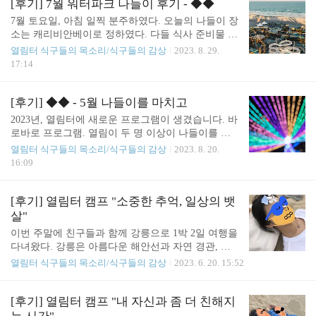
를 다녀왔습니다. ○○님의 후기를 나눠드립니다. "난
[후기] 7월 워터파크 나들이 후기 - ◆◆
어요. (스포를 좀 하자면) 내일 모레..
생 처음 가는 나들이었고, 비건이라는 테마가 있어
7월 토요일, 아침 일찍 분주하였다. 오늘의 나들이 장
기대를 많이 하고 설레는 나들이었습니다. 예전부터
소는 캐리비안베이로 정하였다. 다들 식사 준비물 챙
비건에 관심 있었고, 비건 식품과 뷰티에 관심이 많
기고 들뜬 마음으로 8시 40분에 지하철 역으로 출발
열림터 식구들의 목소리/식구들의 감상
2023. 8. 29.
았던지라 저에게 매우 뜻깊은 나들이었습니다. 비건
하였다. 날씨는 흐렸고 사람은 무진장 많았다. 습기
17:14
네일과 비건 치킨, 비건 밀크티와 패션은 저에게 신
도 많아서 온도자체는 높지 않은데 땀이 많이 흘렀
세계였어요. 그리고 제 주변에 비건 친구가 없기 때
다. 급행열차 신논현역에 내려서 캐리비안베이 직행
문에 외로웠는데 마침 파랑쌤과도 취향의 공통점이
셔틀 2층버스를 타고 1시간만에 도착했다. 날씨가 흐
[후기] ◆◆ - 5월 나들이를 마치고
있어서 돌아다니기 편했습니다. 좀 더 많이 둘러보고
리고 비가 올거 같은 날인데도 사람은 엄청 많았다.
2023년, 열림터에 새로운 프로그램이 생겼습니다. 바
싶었는..
오전 11:20 락커에 가서 샤워를 한 후, 수영복으로 갈
로바로 프로그램. 열림이 두 명 이상이 나들이를 작
아입고 워터파크로 입수! 도착하자마자 플라윙 스윙
당모의하면 그 비용을 지원하는 프로그램이지요. 생
열림터 식구들의 목소리/식구들의 감상
2023. 8. 20.
이라는 워터파크 놀이기구 시설을 1시간이나 기다린
활인들끼리 가도 되고, 활동가를 꼬셔도 됩니다. 5월
16:09
후 탔다. 완전 재미 있었다. 하지만 비가 주르르르륵
에는 생활인 세 명이 함께 의견을 모아 백화점 나들
내려서 추워서 노천탕에서 뜨근하게 몸을 녹이고 나
이를 다녀왔습니다. 계획 짜고, 돈 관리하고, 후기쓰
서 돈까스 카레 등등 점심을 먹고 이번엔 파도타..
기까지 척척 역할분배를 한 열림터 생활인 세 명. 그
[후기] 열림터 캠프 "소중한 추억, 일상의 뱃
후기를 나눠드립니다. 2023년 5월 20일 생활인들과
살"
의견을 모아모아서 나들이를 가기로 결정했다. 더현
이번 주말에 친구들과 함께 강릉으로 1박 2일 여행을
대서울에서 15:30까지 모이기로 하였다. 지각생 없이
다녀왔다. 강릉은 아름다운 해안선과 자연 경관, 그
모두 잘 왔다. 그리고 사진을 한 3장정도 찍고서 선생
리고 다양한 관광 명소로 유명한 도시이다. 저희는
열림터 식구들의 목소리/식구들의 감상
2023. 6. 20. 15:52
님께 보고하였다. 여기저기 백화점에서 관심있는 화
도심을 벗어나 조용하고 여유로운 분위기를 느낄 수
장품과 옷을 구경하고 눈썹도 그려보았다. 정말 고급
있는 곳으로 강릉을 선택했다. 아침 8시에 일어나 서
스런 화장품이라 그런지 잘 그려지더라. 서..
울역으로 출발 하였다 아침식사는 역근처에서 하게
[후기] 열림터 캠프 "내 자신과 좀 더 친해지
되었다. 돈까스팀 한식 팀으로 나뉘어 졌다. 식사를