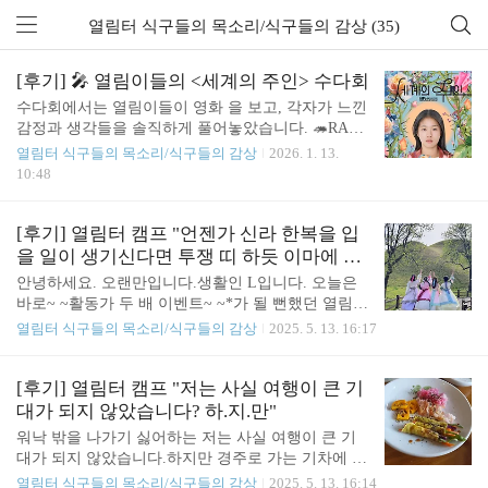
열림터 식구들의 목소리/식구들의 감상 (35)
[후기] 🎤 열림이들의 <세계의 주인> 수다회
수다회에서는 열림이들이 영화 을 보고, 각자가 느낀
감정과 생각들을 솔직하게 풀어놓았습니다. 🦔RA세
차장 씬만 기억나. 왜 거기서 그렇게 발악했는지 알
열림터 식구들의 목소리/식구들의 감상
2026. 1. 13.
겠더라. 시끄러우니까 그 안에서야 안전하게 울고불
10:48
고 마음을 토해낼 수 있었던 것 같아. 나는 친족성폭
력 피해자는 아니었지만 피해자라는 점에서는 공감
이 많이 됐어. 🍋LE첫 장면이 너무 강렬했어. 영상미
[후기] 열림터 캠프 "언젠가 신라 한복을 입
없이 진짜 10대의 서툰 키스. 그리고 주인이가 남자
을 일이 생기신다면 투쟁 띠 하듯 이마에 머
애한테 주먹 날리던 장면도 생생하고.교장실에서 피
리 장식을 둘러보세요!"
안녕하세요. 오랜만입니다.생활인 L입니다. 오늘은
해를 고백한 뒤 세차장에서 주인이 모녀의 뒷모습 보
바로~ ~활동가 두 배 이벤트~ ~*가 될 뻔했던 열림투
면서 ‘여기서 뭐 나오겠구나’ 감이 왔지. 세차장 씬
어 후기입니다. 🚂☀️🚂☀️ 이번 여행지 경주! 경주하
열림터 식구들의 목소리/식구들의 감상
2025. 5. 13. 16:17
보면서 나도 엄청 울었어.주인이가 엄마한테 울분을
면 십원빵 이전에 한복이 있었지요. 저는 어려서부터
쏟아내고 엄마가 받아내는 모습이 나랑 엄마를 떠올
한복을 입는 것을 참으로 좋아했는데요. 현대의 옷으
리게 했거든.감독 코멘터리에선 그게 첫 폭발이 아니
로는 감히 따라 할 수 없는 '태'가 나기 때문이었던 것
[후기] 열림터 캠프 "저는 사실 여행이 큰 기
었..
같습니다.하지만 그냥 한복은 서울에도 많이 있어
대가 되지 않았습니다? 하.지.만"
'경주에서 꼭 한복을 입고 말 테야!'하는 다짐까지는
워낙 밖을 나가기 싫어하는 저는 사실 여행이 큰 기
없던 차에 뇌리를 스쳐간 한 단어가 있었습니다. '신
대가 되지 않았습니다.하지만 경주로 가는 기차에 오
라'. 고려도 조선도 생활 한복도 아닌 신라 한복을 입
른 순간 마음이 들뜨기 시작했고 기대가 되지 않았던
열림터 식구들의 목소리/식구들의 감상
2025. 5. 13. 16:14