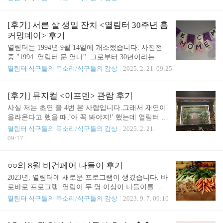
고 경주 시내를 돌아다닌다? 이거 너무 느낌 좋지 않
저를 그때부터 잊은 것 같습니다. 많은 사람들이 수
나요☺️ 그렇게 적극 어필을 한 결과 열림이 넷이서
학여행으로 경주로 많이 간다고들 하지만 저에게는
신라 한복을 입고 경주 곳곳을 누비며 인생 사진을
첫 경주 여행이었습니다.첫 경주 여행 그리고 첫 열
[후기] 서른 살 생일 잔치 <열림터 30주년 홈
건질 수 있었습니다👍 특히 ..
림이 여행.아마 기차에 오름과 동시에 실감이 나기
커밍데이> 후기
시작하면서 무의식적으로 기대를 하게 된 게 아닐까
열림터는 1994년 9월 14일에 개소했습니다. 사진전
싶습니다.원래 처음은 누구든 떨리기 마련이니까요.
중 "1994. 열림터 문 열다" 그로부터 30년이라는 세
경주 여행의 시작은 사찰 음식을 먹는 것이었습니다.
월이 흘러 어느덧 서른살이 되었네요. 열림터는 20
열림터 식구들의 목소리/식구들의 감상
2025. 2. 21. 09:25
이것 역시 처음이었는데요.평소 초록색 음식을 안 먹
24년 9월 13일과 14일 양일에 걸쳐 서른 살 생일잔치
는 저에게는 조금 걱정이 되는 부분이었지만먹으면
를 왁자지껄하게 진행했습니다.잠시 그 날의 분위기
서 채소만으로도 이런 맛을 낼 수 있구나, 초록색 음
를 보여드릴게요. 집에 온걸 환영해요 포스트잇 참
[후기] 뮤지컬 <이프덴> 관람 후기
식 나쁘지 않은걸? 하는 생각을 가지게 되었고또 불
여코너 "어느 야간활동가의 고민" 포스트잇 참여코
사실 저는 초연 을 4번 본 사람입니다.그래서 재연이
교에선 ..
너 "솔직당당하고픈 생활인의 고민" 는 생활인들이
올라온다고 했을 때,'아 꼭 봐야지!' 했는데 열림터 연
호스트(Host, 주인)가 되어 자기 공간을 소개하고 안
말 행사로 뮤지컬 관람이 있다는 거예요!원래 다른
열림터 식구들의 목소리/식구들의 감상
2025. 2. 21.
내하는 프로그램이었습니다.비록 30년동안 열림터가
극을 보기로 예정이 되어 있었는데 선생님께 적!극!
09:17
4~5번의 이사를 했지만, 집은 달라져도 그 안에 사는
어필하여 뮤지컬 의 티켓을 쟁취할 수 있었습니
사람들의 생활 분위기는크게 달라지지 않은 모양입
다. 아, 왜 적극 어필을 했냐면 이 극의 주인공이 '엘
니다.방문해주신 분들에게 열림터는 여전히 익숙한
리자베스'였거든요.우리의 주인공 엘리자베스는 대
○○의 8월 비건페어 나들이 후기
공간이자 추억이 가득한 공간..
학원생인 남친과 결혼에 골인!10년간 살던 뉴욕을 떠
2023년, 열림터에 새로운 프로그램이 생겼습니다. 바
나 남편 박사학위만을 바라보며 뒷바라지.하지만 결
로바로 프로그램. 열림이 두 명 이상이 나들이를 작
국... 학위 실패, 결혼생활 실패로 다시 뉴욕으로 돌아
당모의하면 그 비용을 지원하는 프로그램이지요. 생
열림터 식구들의 목소리/식구들의 감상
2023. 9. 7. 09:16
온 돌싱 여성입니다. 그리고 엘리자베스가 뉴욕으로
활인들끼리 가도 되고, 활동가를 꼬셔도 됩니다. 8월
돌아온 뒤의 선택에 따라 '리즈'와 '베스'로 살게 되는
에는 생활인 한 명과 활동가 한 명이 함께 비건페어
데,이 삶의 과정들을 열림이들과 함께 꼭 보고 싶었