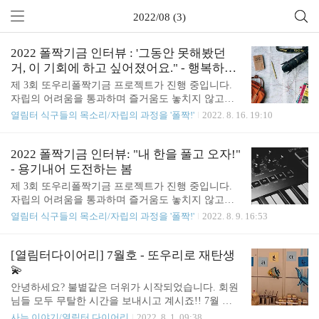
2022/08 (3)
2022 폴짝기금 인터뷰 : '그동안 못해봤던
거, 이 기회에 하고 싶어졌어요." - 행복하기
로 약속한 수지
제 3회 또우리폴짝기금 프로젝트가 진행 중입니다.
자립의 어려움을 통과하며 즐거움도 놓치지 않고자
하는 또우리들의 목소리를 여러분과 공유합니다. 올
열림터 식구들의 목소리/자립의 과정을 '폴짝!'
2022. 8. 16. 19:10
해는 15명의 또우리들이 폴짝기금 프로젝트에 함께
하게 되었습니다. 아홉번째 인터뷰이는 수지입니다.
가족과의 관계로 많이 고민하는 수지는 이제 열림터
2022 폴짝기금 인터뷰: "내 한을 풀고 오자!"
를 퇴소하고 대학생이 되었습니다. 평소에 돈이 걱정
- 용기내어 도전하는 봄
돼서 하기 어려웠던 것들을 폴짝기금을 통해 시도해
제 3회 또우리폴짝기금 프로젝트가 진행 중입니다.
보려고 한다고 해요. 이번 기회에 수지가 즐거운 여
자립의 어려움을 통과하며 즐거움도 놓치지 않고자
행을 하고 오면 좋겠네요. 수지의 이야기를 여러분들
하는 또우리들의 목소리를 여러분과 공유합니다. 올
열림터 식구들의 목소리/자립의 과정을 '폴짝!'
2022. 8. 9. 16:53
께 나누어드립니다. ⛺은희: 수지야 자고 있었니? 금
해는 15명의 또우리들이 폴짝기금 프로젝트에 함께
방 일어난 폼인데... 집이야? 🏝️수지: 친구네 집이예
하게 되었습니다. 이번 인터뷰부터 인터뷰어가 바뀌
요. 놀다가 늦게 자서 겨우 일어났어요. 제 노트북 성
는데요, 바로 열림터의 원장인 조은희 활동가입니다.
[열림터다이어리] 7월호 - 또우리로 재탄생
능이 별로이기도 하고 인터뷰할 때 가족들이 있을 거
조은희 활동가는 201*년에 열림터 활동을 하다 한국
💫
라서 불..
성폭력상담소 여성주의상담팀으로 이동하였어요. 그
안녕하세요? 불볕같은 더위가 시작되었습니다. 회원
래서 201*년에 생활했던 또우리들과 서로 반가운 대
님들 모두 무탈한 시간을 보내시고 계시죠!! 7월 열
화를 종종 나누곤 합니다. 여덟번째 인터뷰는 봄과
림터의 날씨는 고온다습이었습니다. 습기 때문인지
사는 이야기/열림터 다이어리
2022. 8. 1. 09:38